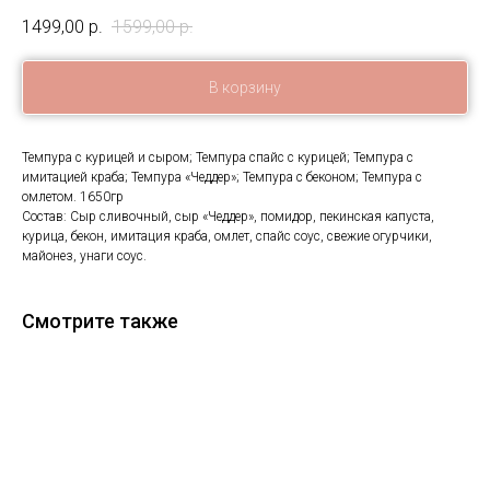
1499,00
р.
1599,00
р.
В корзину
Темпура с курицей и сыром; Темпура спайс с курицей; Темпура с
имитацией краба; Темпура «Чеддер»; Темпура с беконом; Темпура с
омлетом. 1650гр
Состав: Сыр сливочный, сыр «Чеддер», помидор, пекинская капуста,
курица, бекон, имитация краба, омлет, спайс соус, свежие огурчики,
майонез, унаги соус.
Смотрите также