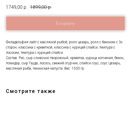
1749,00
р.
1899,00
р.
В корзину
Филадельфия лайт с масляной рыбой, ролл цезарь, ролл с беконом c 3х
сторон, классика с креветкой, классика с курицей спайси, темпура с
лососем, темпура с курицей спайси.
Состав: Рис, сыр сливочно творожный, креветка, курица копченая, бекон,
помидор, сыр Гауда, лосось, свежий огурчик, спайси соус, соус Цезарь,
масляная рыба, пекинская капуста. Вес: 1500 гр
Смотрите также